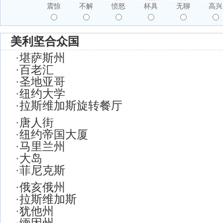
震惊
不解
愤怒
杯具
无聊
高兴
美利坚合众国
·
堪萨斯州
·
百老汇
·
圣地亚哥
·
纽约大学
·
拉斯维加斯旋转餐厅
·
唐人街
·
纽约帝国大厦
·
马里兰州
·
大岛
·
菲尼克斯
·
俄亥俄州
·
拉斯维加斯
·
犹他州