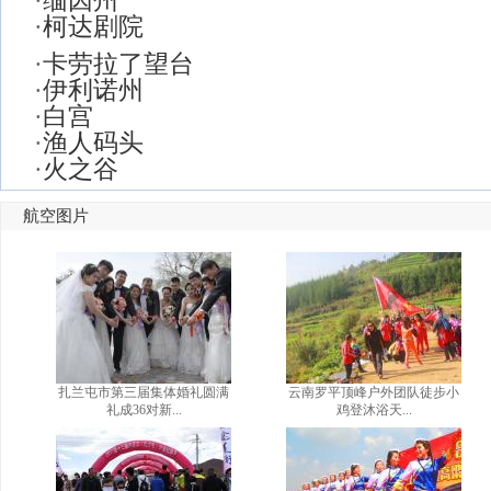
·
缅因州
·
柯达剧院
·
卡劳拉了望台
·
伊利诺州
·
白宫
·
渔人码头
·
火之谷
航空图片
扎兰屯市第三届集体婚礼圆满
云南罗平顶峰户外团队徒步小
礼成36对新...
鸡登沐浴天...