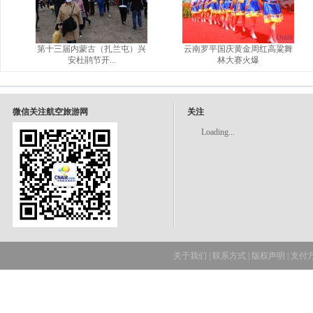
第十三届内蒙古（扎兰屯）兴
云南罗平国庆黄金周红高粱舞
安杜鹃节开...
林大赛火爆
微信关注航空旅游网
关注
Loading...
关于我们
|
联系方式
|
版权声明
|
支付