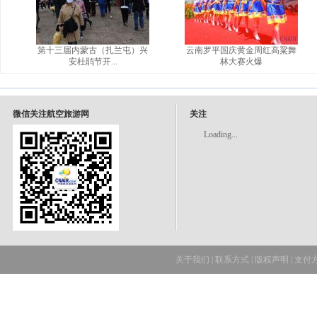
第十三届内蒙古（扎兰屯）兴
云南罗平国庆黄金周红高粱舞
安杜鹃节开...
林大赛火爆
微信关注航空旅游网
关注
Loading...
关于我们
|
联系方式
|
版权声明
|
支付