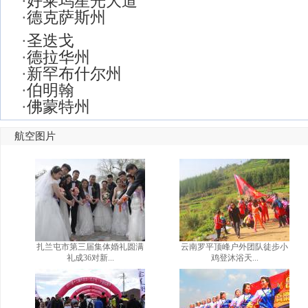
·
好莱坞星光大道
·
德克萨斯州
·
圣迭戈
·
德拉华州
·
新罕布什尔州
·
伯明翰
·
佛蒙特州
航空图片
扎兰屯市第三届集体婚礼圆满
云南罗平顶峰户外团队徒步小
礼成36对新...
鸡登沐浴天...