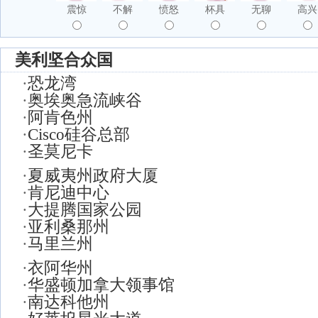
震惊
不解
愤怒
杯具
无聊
高兴
美利坚合众国
·
恐龙湾
·
奥埃奥急流峡谷
·
阿肯色州
·
Cisco硅谷总部
·
圣莫尼卡
·
夏威夷州政府大厦
·
肯尼迪中心
·
大提腾国家公园
·
亚利桑那州
·
马里兰州
·
衣阿华州
·
华盛顿加拿大领事馆
·
南达科他州