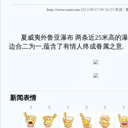
http://www.cnair.com
2013-09-17 09:54:23 来源：
夏威夷外鲁亚瀑布 两条近25米高的瀑
边合二为一,蕴含了有情人终成眷属之意.
新闻表情
0
0
0
0
0
0