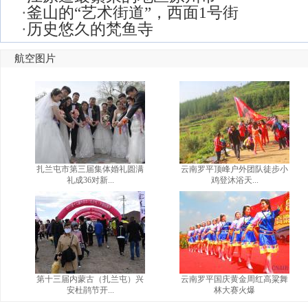
·
釜山的“艺术街道”，西面1号街
·
历史悠久的梵鱼寺
航空图片
扎兰屯市第三届集体婚礼圆满
云南罗平顶峰户外团队徒步小
礼成36对新...
鸡登沐浴天...
第十三届内蒙古（扎兰屯）兴
云南罗平国庆黄金周红高粱舞
安杜鹃节开...
林大赛火爆