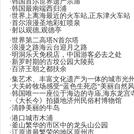
·
韩国首尔世界遗产宗庙
·
韩国最南端西归浦
·
世界上离海最近的火车站,正东津火车站
·
首尔浪漫圣地彩虹喷泉
·
射以观德,观德亭
·
世界第二高塔N首尔塔
·
浪漫之路海云台迎月之路
·
明洞乐天免税店，中国游客必去之处
·
新罗时期的古坟公园大陵苑
·
百济王朝之都扶余
·
集艺术、丰富文化遗产为一体的城市光
·
大关岭牧场感受“蓝色生死恋”美丽自然
·
韩国唯一一座位于海边的寺庙,海东龙宫
·
《大长今》拍摄地济州民俗村博物馆
·
清静美丽的牛岛
·
港口城市木浦
·
釜山繁华的市区中的龙头山公园
·
江原道最繁荣的地区原州市