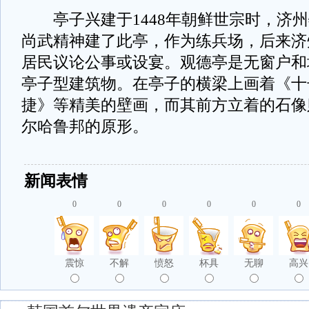
亭子兴建于1448年朝鲜世宗时，济州
尚武精神建了此亭，作为练兵场，后来济
居民议论公事或设宴。观德亭是无窗户和
亭子型建筑物。在亭子的横梁上画着《十
捷》等精美的壁画，而其前方立着的石像
尔哈鲁邦的原形。
新闻表情
0
0
0
0
0
0
震惊
不解
愤怒
杯具
无聊
高兴