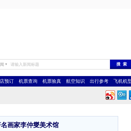
闻
▼
店预订
机票查询
机票验真
航空知识
出行参考
飞机机
著名画家李仲燮美术馆