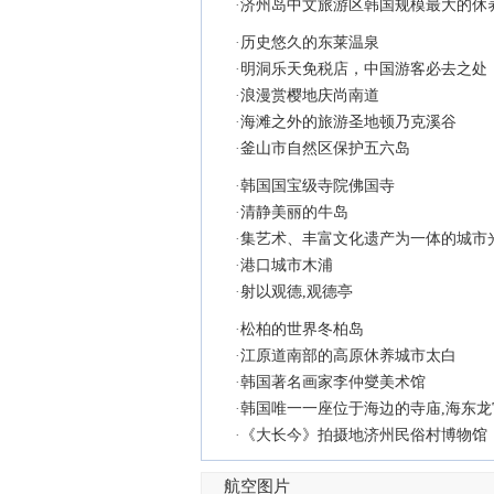
·
济州岛中文旅游区韩国规模最大的休
·
历史悠久的东莱温泉
·
明洞乐天免税店，中国游客必去之处
·
浪漫赏樱地庆尚南道
·
海滩之外的旅游圣地顿乃克溪谷
·
釜山市自然区保护五六岛
·
韩国国宝级寺院佛国寺
·
清静美丽的牛岛
·
集艺术、丰富文化遗产为一体的城市
·
港口城市木浦
·
射以观德,观德亭
·
松柏的世界冬柏岛
·
江原道南部的高原休养城市太白
·
韩国著名画家李仲燮美术馆
·
韩国唯一一座位于海边的寺庙,海东龙
·
《大长今》拍摄地济州民俗村博物馆
航空图片