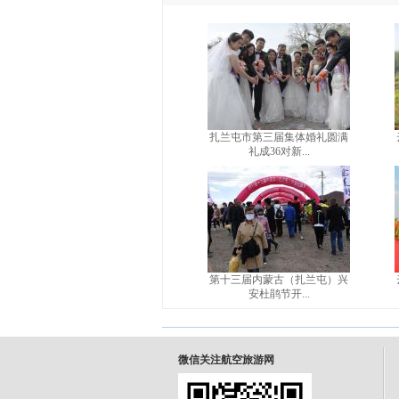
扎兰屯市第三届集体婚礼圆满
礼成36对新...
第十三届内蒙古（扎兰屯）兴
安杜鹃节开...
微信关注航空旅游网