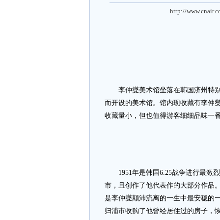
http://www.cnair.
李仲燮美术馆坐落在韩国济州特别自
而开设的美术馆。馆内现收藏有李仲燮
收藏量小，但也值得游客细细品味一
1951年是韩国6.25战争进行最
市，且创作了他代表作的大部分作品
是李仲燮颠沛流离的一生中最安稳的
归浦市收购了他曾经居住过的房子，