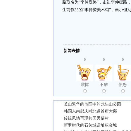
路取名为“李仲燮路”，走进李仲燮路
生前作品的“李仲燮美术馆”，虽小但
新闻表情
0
0
0
震惊
不解
愤怒
·
釜山繁华的市区中的龙头山公园
·
韩国东南部庆尚北道首府大邱
·
传统风情再现韩国民俗村
·
新罗时代的石关城遗址权金城