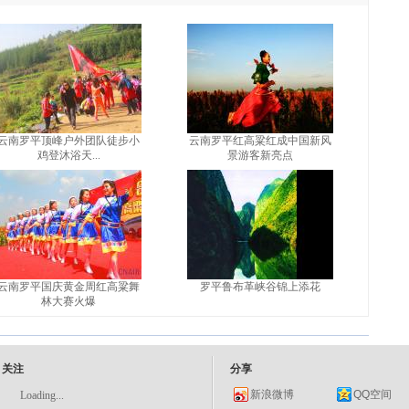
云南罗平顶峰户外团队徒步小
云南罗平红高粱红成中国新风
鸡登沐浴天...
景游客新亮点
云南罗平国庆黄金周红高粱舞
罗平鲁布革峡谷锦上添花
林大赛火爆
关注
分享
新浪微博
QQ空间
Loading...