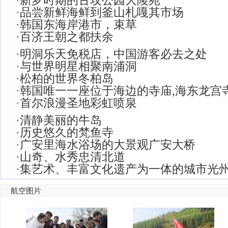
·
新罗时期的古坟公园大陵苑
·
品尝新鲜海鲜到釜山札嘎其市场
·
韩国东海岸港市，束草
·
百济王朝之都扶余
·
明洞乐天免税店，中国游客必去之处
·
与世界明星相聚南浦洞
·
松柏的世界冬柏岛
·
韩国唯一一座位于海边的寺庙,海东龙宫
·
首尔浪漫圣地彩虹喷泉
·
清静美丽的牛岛
·
历史悠久的梵鱼寺
·
广安里海水浴场的大景观广安大桥
·
山奇、水秀忠清北道
·
集艺术、丰富文化遗产为一体的城市光
航空图片