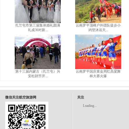
扎兰屯市第三届集体婚礼圆满
云南罗平顶峰户外团队徒步小
礼成36对新...
鸡登沐浴天...
第十三届内蒙古（扎兰屯）兴
云南罗平国庆黄金周红高粱舞
安杜鹃节开...
林大赛火爆
微信关注航空旅游网
关注
Loading...