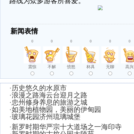
路线为众多游客所喜爱。
新闻表情
0
0
0
0
0
0
震惊
不解
愤怒
杯具
无聊
高兴
·
历史悠久的水原市
·
浪漫之路海云台迎月之路
·
忠州修身养息的旅游之城
·
如美地植物园，美丽的伊甸园
·
玻璃花园济州琉璃城堡
·
新罗时期华严宗十大道场之一海印寺