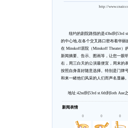
http://www.cnair.
纽约的剧院路指的是43hd到53rd st
的中心地,在各个交叉路口密布着华丽
在 Minskoff居院（Minskoff The
新闻摘要、告示、图画等，让您一眼明了纽
右，周三白天的公演最便宜，周末的表演最
按照自身喜好随意选择。特别是门牌号为W.4
和来一睹他们风采的人们而声名显赫
地址:42nd到53rd st.6th到Ioth A
新闻表情
0
0
0