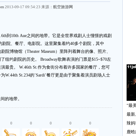
com
2013-09-17 09:54:23 来源：
航空旅游网
.6th到10th Aue之间的地带。它是全世界戏剧人士憧憬的戏剧
的剧院、餐厅、电影院。这里聚集着约40多个剧院，其中
ater）的剧院博物馆（Theater Maseum）里阵列着舞台的像、照片、
约剧院的历史。 Broadway歌舞表演的门票是$15~$70左
贵。 W.46th St.作为食街分布着许多国家的餐厅，您可
4th St.234的’Sardi’餐厅更是由于聚集着演员剧场人士
。
ue之间的地带。
0
0
0
0
0