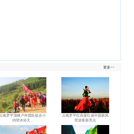
更多>>
云南罗平顶峰户外团队徒步小
云南罗平红高粱红成中国新风
鸡登沐浴天...
景游客新亮点