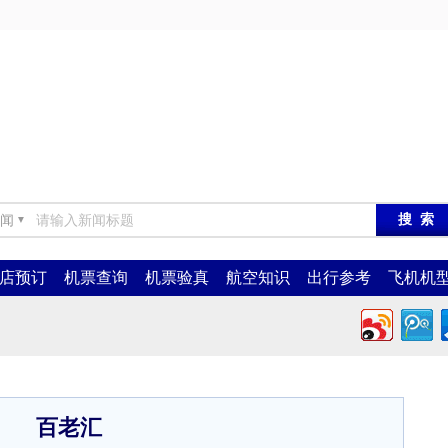
闻
▼
店预订
机票查询
机票验真
航空知识
出行参考
飞机机
百老汇