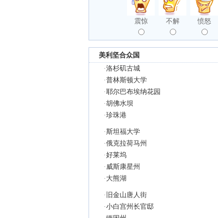
震惊
不解
愤怒
美利坚合众国
·
洛杉矶古城
·
普林斯顿大学
·
耶尔巴布埃纳花园
·
胡佛水坝
·
珍珠港
·
斯坦福大学
·
俄克拉荷马州
·
好莱坞
·
威斯康星州
·
大熊湖
·
旧金山唐人街
·
小白宫州长官邸