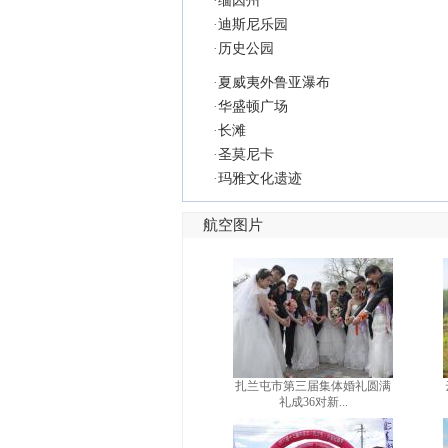
·
缅因州
·
迪斯尼乐园
·
历史公园
·
夏威夷外鲁亚瀑布
·
华盛顿广场
·
长滩
·
圣莫尼卡
·
玛雅文化遗迹
航空图片
扎兰屯市第三届集体婚礼圆满
礼成36对新...