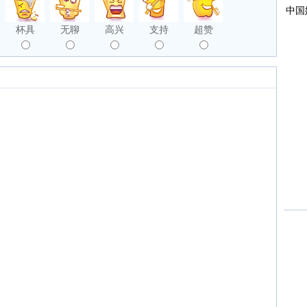
杯具
无聊
高兴
支持
超赞