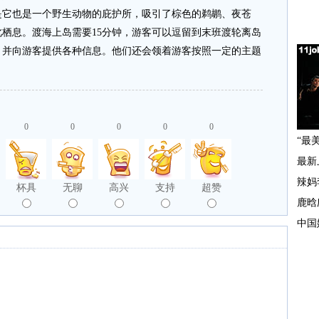
是它也是一个野生动物的庇护所，吸引了棕色的鹈鹕、夜苍
栖息。渡海上岛需要15分钟，游客可以逗留到末班渡轮离岛
，并向游客提供各种信息。他们还会领着游客按照一定的主题
0
0
0
0
0
杯具
无聊
高兴
支持
超赞