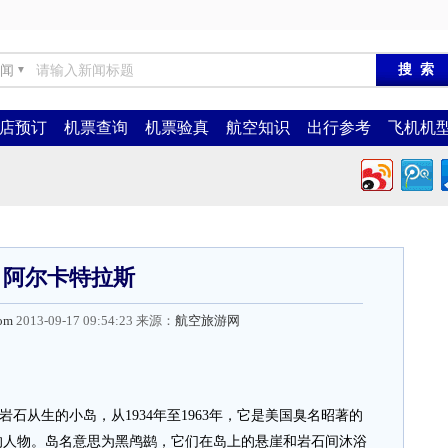
闻
▼
店预订
机票查询
机票验真
航空知识
出行参考
飞机机
阿尔卡特拉斯
com
2013-09-17 09:54:23 来源：
航空旅游网
从生的小岛，从1934年至1963年，它是美国臭名昭著的
的人物。岛名意思为黑鸬鹚，它们在岛上的悬崖和岩石间沐浴