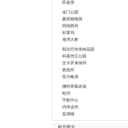
·
匹兹堡
·
金门公园
·
蕨类植物洞
·
田纳西州
·
好莱坞
·
海湾大桥
·
耶尔巴布埃纳花园
·
科基州立公园
·
北卡罗来纳州
·
犹他州
·
安大略湖
·
挪特草莓农场
·
蛇河
·
宇航中心
·
内华达州
·
盐湖城
航空图片