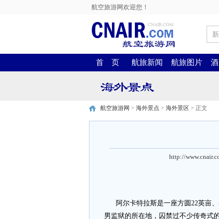
航空旅游网欢迎您！
新
首 页
航旅新闻
航旅图片
酒
航空旅游网
>
海外景点
>
海外景区
> 正文
http://www.cnair.
阿尔卡特拉斯是一座方圆22英亩、岩石
男监狱的所在地，囚禁过不少传奇式