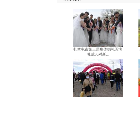
扎兰屯市第三届集体婚礼圆满
礼成36对新...
第十三届内蒙古（扎兰屯）兴
安杜鹃节开...
微信关注航空旅游网