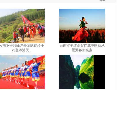
云南罗平顶峰户外团队徒步小
云南罗平红高粱红成中国新风
鸡登沐浴天...
景游客新亮点
云南罗平国庆黄金周红高粱舞
罗平鲁布革峡谷锦上添花
林大赛火爆
关注
分享
新浪微博
QQ空间
Loading...