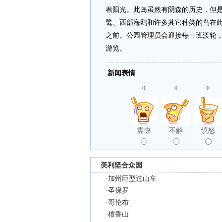
着阳光。此岛虽然有阴森的历史，但
鹭、西部海鸥和许多其它种类的鸟在此
之前。公园管理员会迎接每一班渡轮
游览。
新闻表情
0
0
0
震惊
不解
愤怒
美利坚合众国
·
加州巨型过山车
·
圣保罗
·
哥伦布
·
檀香山