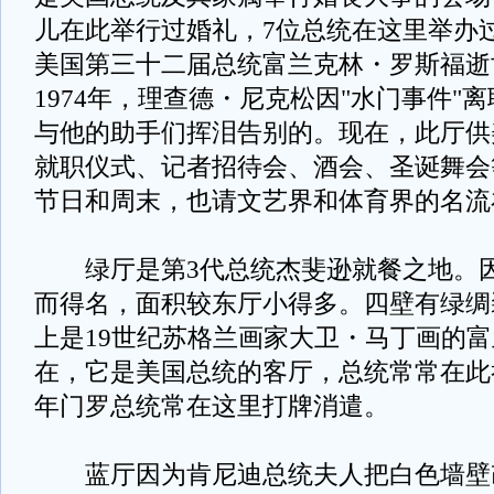
儿在此举行过婚礼，7位总统在这里举办过
美国第三十二届总统富兰克林・罗斯福逝
1974年，理查德・尼克松因"水门事件"
与他的助手们挥泪告别的。现在，此厅供
就职仪式、记者招待会、酒会、圣诞舞会
节日和周末，也请文艺界和体育界的名
绿厅是第3代总统杰斐逊就餐之地。因
而得名，面积较东厅小得多。四壁有绿绸
上是19世纪苏格兰画家大卫・马丁画的
在，它是美国总统的客厅，总统常常在此
年门罗总统常在这里打牌消遣。
蓝厅因为肯尼迪总统夫人把白色墙壁