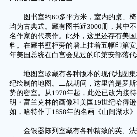
图书室约60多平方米，室内的桌、椅
均为古典式。藏有图书近3000册，其中
名作家的代表作。此外，这里还存有美国
料。在藏书壁柜旁的墙上挂着五幅印第安
年美国总统在白宫会见过的印第安部落
地图室珍藏有各种版本的现代地图集和
纪绘制的地图。二战期间，这里曾是罗斯
势的密室。从1970年起，此处已改为接
明・富兰克林的画像和美国19世纪哈得
如，哈特作于1858年的名画《山间湖水
金银器陈列室藏有各种精致的英、法