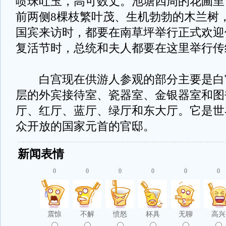
喷珠吐玉，高可数丈。池塘四周的花圃里
前两侧8棵枝繁叶茂、生机勃勃的木兰树，
国宾来访时，都要在南草坪举行正式欢迎
复活节时，总统和夫人都要在这里举行
白宫现在供游人参观的部分主要是白
层的外宾接待室、瓷器室、金银器室和图
厅、红厅、蓝厅、绿厅和东大厅。它是世
众开放的国家元首的官邸。
新闻表情
0
0
0
0
0
0
震惊
不解
愤怒
杯具
无聊
高兴