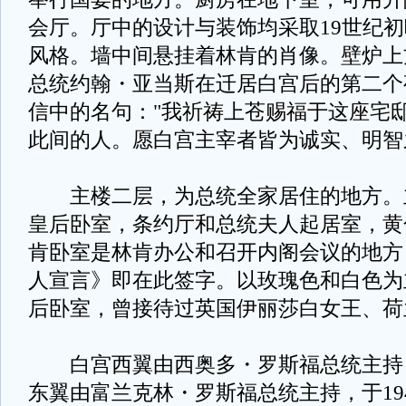
会厅。厅中的设计与装饰均采取19世纪
风格。墙中间悬挂着林肯的肖像。壁炉上
总统约翰・亚当斯在迁居白宫后的第二个
信中的名句："我祈祷上苍赐福于这座宅
此间的人。愿白宫主宰者皆为诚实、明智
主楼二层，为总统全家居住的地方。
皇后卧室，条约厅和总统夫人起居室，黄
肯卧室是林肯办公和召开内阁会议的地方
人宣言》即在此签字。以玫瑰色和白色为
后卧室，曾接待过英国伊丽莎白女王、
白宫西翼由西奥多・罗斯福总统主持，于
东翼由富兰克林・罗斯福总统主持，于19