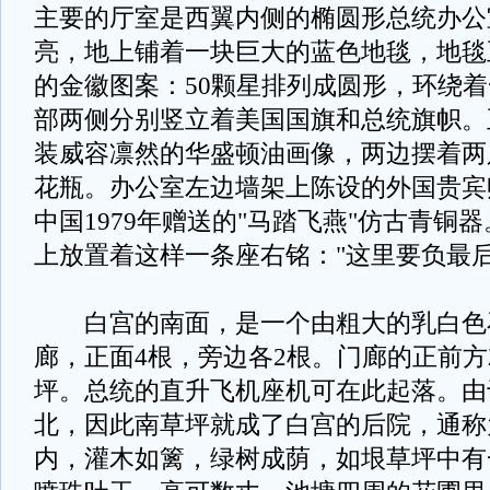
主要的厅室是西翼内侧的椭圆形总统办公
亮，地上铺着一块巨大的蓝色地毯，地毯
的金徽图案：50颗星排列成圆形，环绕
部两侧分别竖立着美国国旗和总统旗帜。
装威容凛然的华盛顿油画像，两边摆着两
花瓶。办公室左边墙架上陈设的外国贵宾
中国1979年赠送的"马踏飞燕"仿古青铜
上放置着这样一条座右铭："这里要负最
白宫的南面，是一个由粗大的乳白色
廊，正面4根，旁边各2根。门廊的正前
坪。总统的直升飞机座机可在此起落。由
北，因此南草坪就成了白宫的后院，通称
内，灌木如篱，绿树成荫，如垠草坪中有