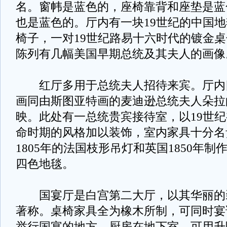
名。窗帏是蓝色的，座椅靠背和座垫是蓝
也是蓝色的。厅内有一块19世纪的中国地
椅子，一对19世纪路易十六时代的镀金
陈列有几幅美国早期总统及其夫人的画
红厅多用于总统夫人招待来宾。厅内
画同由斯图亚特画的麦迪逊总统夫人朵拉
映。此处有一总统贵宾接待室，以19世
命时期的风格加以装饰，室内家具十分名
1805年的法国枝形吊灯和英国1850年
四色地毯。
国宴厅是白宫第二大厅，以其华丽的
著称。桌椅家具全为橡木所制，可同时宴请
举行国宴的地方。厨房在地下室，可用升