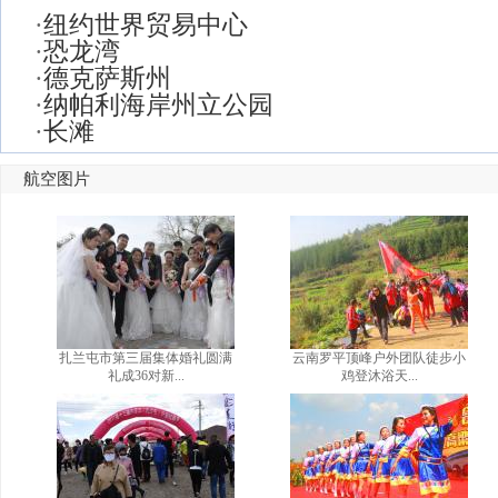
·
纽约世界贸易中心
·
恐龙湾
·
德克萨斯州
·
纳帕利海岸州立公园
·
长滩
航空图片
扎兰屯市第三届集体婚礼圆满
云南罗平顶峰户外团队徒步小
礼成36对新...
鸡登沐浴天...