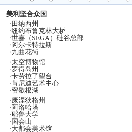
美利坚合众国
·
田纳西州
·
纽约布鲁克林大桥
·
世嘉（SEGA）硅谷总部
·
阿尔卡特拉斯
·
九曲花街
·
太空博物馆
·
罗得岛州
·
卡劳拉了望台
·
肯尼迪艺术中心
·
密歇根湖
·
康涅狄格州
·
阿洛哈塔
·
耶鲁大学
·
国会山
·
大都会美术馆