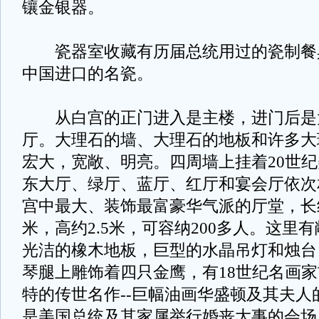
镶金银器。
瓷器室收藏有历届总统用过的瓷制餐
中国进口的名瓷。
从白宫的正门进入是主楼，进门后是
厅。大理石的墙、大理石的地板和许多大
宏大，宽敞、明亮。四周墙上挂着20世
东大厅、绿厅、蓝厅、红厅和宴会厅依次
宫中最大、装饰最富豪华气派的厅堂，长约
米，高约2.5米，可容纳200多人。这里
光洁的橡木地板，巨型的水晶吊灯和烛台
琴腿上雕饰着四只金鹰，有18世纪名画
特的传世名作--巨幅油画华盛顿及其夫人
是美国总统及其家属举行婚丧大事的会场