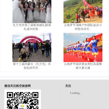
扎兰屯市第三届集体婚礼圆满
云南罗平顶峰户外团队徒步小
礼成36对新...
鸡登沐浴天...
第十三届内蒙古（扎兰屯）兴
云南罗平国庆黄金周红高粱舞
安杜鹃节开...
林大赛火爆
微信关注航空旅游网
关注
Loading...