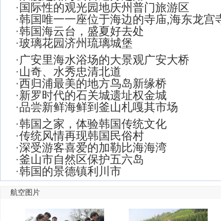
·
国际性的观光园地庆州普门旅游区
·
韩国唯一一座位于海边的寺庙,海东龙宫
·
韩国海云台，盛夏好去处
·
玻璃花园济州琉璃城堡
·
广安里海水浴场的大景观广安大桥
·
山奇、水秀忠清北道
·
西归浦最美的地方鸟岛新缘桥
·
新罗时代的石关城遗址权金城
·
品尝新鲜海鲜到釜山札嘎其市场
·
韩国之家，体验韩国传统文化
·
传统风情再现韩国民俗村
·
深受游客喜爱的加勒比海海湾
·
釜山市自然区保护五六岛
·
韩国的景德镇利川市
航空图片