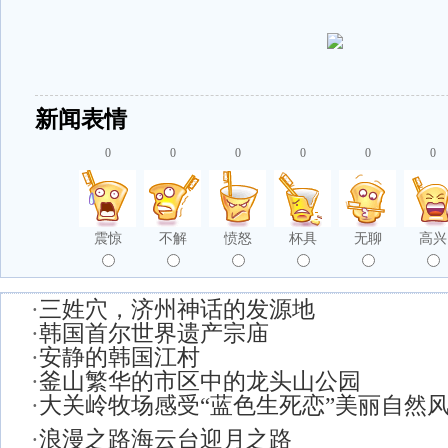
新闻表情
0
0
0
0
0
0
震惊
不解
愤怒
杯具
无聊
高兴
·
三姓穴，济州神话的发源地
·
韩国首尔世界遗产宗庙
·
安静的韩国江村
·
釜山繁华的市区中的龙头山公园
·
大关岭牧场感受“蓝色生死恋”美丽自然
·
浪漫之路海云台迎月之路