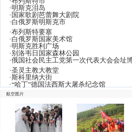
·
布列斯特市
·
明斯克泪岛
·
国家歌剧芭蕾舞大剧院
·
白俄罗斯明斯克市
·
布列斯特要塞
·
白俄罗斯国家美术馆
·
明斯克胜利广场
·
别洛韦日国家森林公园
·
俄国社会民主工党第一次代表大会会址
·
圣灵主教大教堂
·
斯科里纳大街
·
“哈丁”德国法西斯大屠杀纪念馆
航空图片