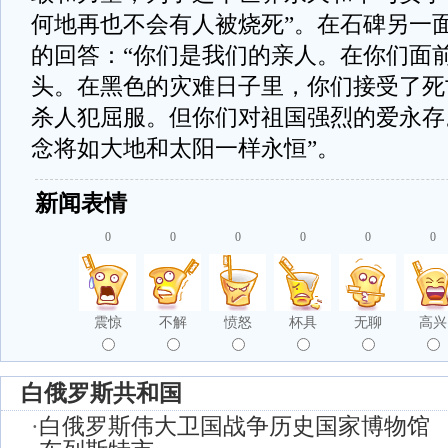
何地再也不会有人被烧死”。在石碑另一
的回答：“你们是我们的亲人。在你们面
头。在黑色的灾难日子里，你们接受了死
杀人犯屈服。但你们对祖国强烈的爱永存
念将如大地和太阳一样永恒”。
新闻表情
0
0
0
0
0
0
震惊
不解
愤怒
杯具
无聊
高兴
白俄罗斯共和国
·
白俄罗斯伟大卫国战争历史国家博物馆