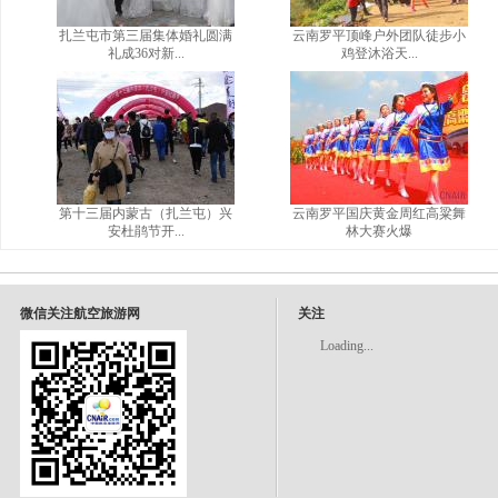
扎兰屯市第三届集体婚礼圆满
云南罗平顶峰户外团队徒步小
礼成36对新...
鸡登沐浴天...
第十三届内蒙古（扎兰屯）兴
云南罗平国庆黄金周红高粱舞
安杜鹃节开...
林大赛火爆
微信关注航空旅游网
关注
Loading...