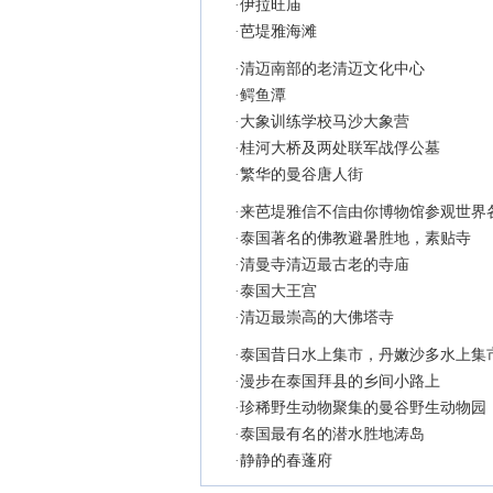
·
伊拉旺庙
·
芭堤雅海滩
·
清迈南部的老清迈文化中心
·
鳄鱼潭
·
大象训练学校马沙大象营
·
桂河大桥及两处联军战俘公墓
·
繁华的曼谷唐人街
·
来芭堤雅信不信由你博物馆参观世界
·
泰国著名的佛教避暑胜地，素贴寺
·
清曼寺清迈最古老的寺庙
·
泰国大王宫
·
清迈最崇高的大佛塔寺
·
泰国昔日水上集市，丹嫩沙多水上集
·
漫步在泰国拜县的乡间小路上
·
珍稀野生动物聚集的曼谷野生动物园
·
泰国最有名的潜水胜地涛岛
·
静静的春蓬府