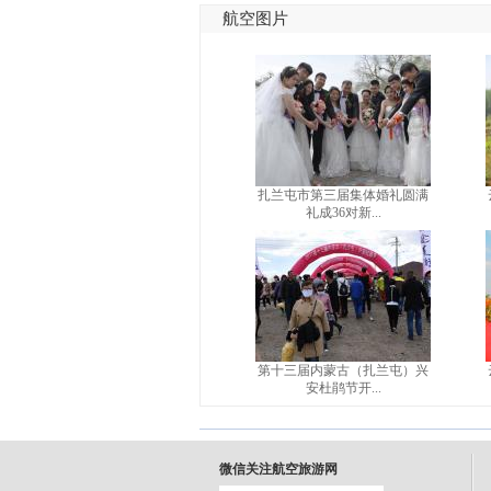
航空图片
扎兰屯市第三届集体婚礼圆满
礼成36对新...
第十三届内蒙古（扎兰屯）兴
安杜鹃节开...
微信关注航空旅游网