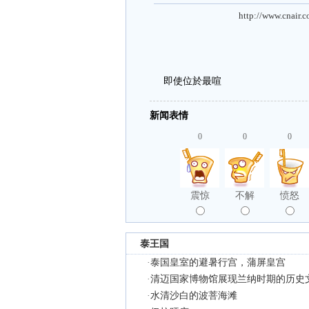
http://www.cnair.
即使位於最喧
新闻表情
0
0
0
震惊
不解
愤怒
泰王国
·
泰国皇室的避暑行宫，蒲屏皇宫
·
清迈国家博物馆展现兰纳时期的历史
·
水清沙白的波菩海滩