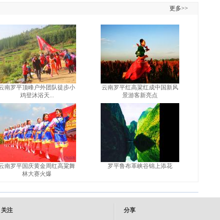
更多>>
云南罗平顶峰户外团队徒步小
云南罗平红高粱红成中国新风
鸡登沐浴天...
景游客新亮点
云南罗平国庆黄金周红高粱舞
罗平鲁布革峡谷锦上添花
林大赛火爆
关注
分享