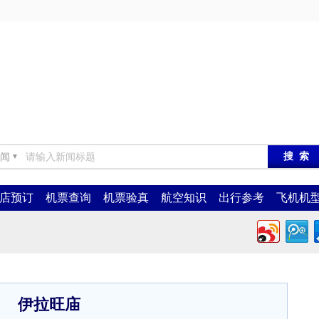
闻
▼
店预订
机票查询
机票验真
航空知识
出行参考
飞机机
伊拉旺庙