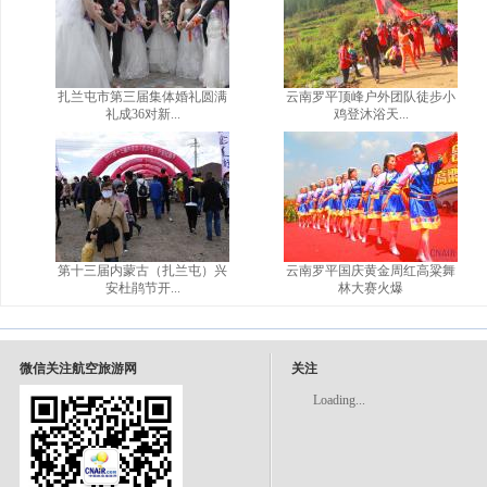
扎兰屯市第三届集体婚礼圆满
云南罗平顶峰户外团队徒步小
礼成36对新...
鸡登沐浴天...
第十三届内蒙古（扎兰屯）兴
云南罗平国庆黄金周红高粱舞
安杜鹃节开...
林大赛火爆
微信关注航空旅游网
关注
Loading...