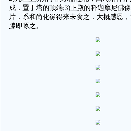
成，置于塔的顶端;3)正殿的释迦摩尼佛
片，系和尚化缘得来未食之，大概感恩，
膝即啄之。