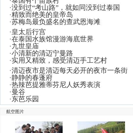
·
泰国有个苗族村
·
没到过“考山路”，就如同没到过泰国
·
精致而绝美的皇帝岛
·
苏梅岛最负盛名的查武恩海滩
·
皇太后行宫
·
在泰国水族馆漫游海底世界
·
九世皇庙
·
小清新的清迈宁曼路
·
实用又精致，感受清迈手工艺村
·
清迈夜市是清迈每天必开的夜市一条街
·
静静的春蓬府
·
热辣芭提雅蒂芬尼人妖秀表演
·
曼谷
·
东芭乐园
航空图片