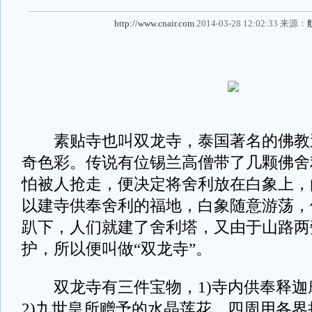
http://www.cnair.com
2014-03-28 12:02:33 来源：
素贴寺也叫双龙寺，泰国著名的佛教
奇色彩。传说有位锡兰高僧带了几颗佛舍
怕被人抢走，便决定将舍利放在白象上，
以建寺供奉舍利的福地，白象随意游荡，
趴下，人们就建了舍利塔，又由于山路两
护，所以便叫做“双龙寺”。
双龙寺有三件宝物，1)寺内供奉释迦
2)九世皇所赠予的水晶莲花，四周用各