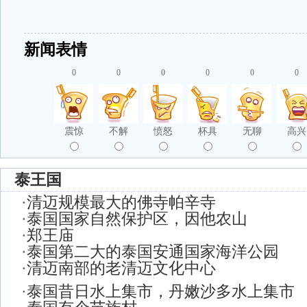
新闻表情
0
0
0
0
0
0
震惊
不解
愤怒
杯具
无聊
高兴
泰王国
·
清迈规模最大的佛寺帕辛寺
·
泰国国家自然保护区，因他农山
·
郑王庙
·
泰国第二大的泰国安通国家海洋公园
·
清迈南部的老清迈文化中心
·
泰国昔日水上集市，丹嫩沙多水上集市