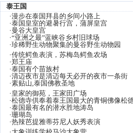
泰王国
·
漫步在泰国拜县的乡间小路上
·
泰国皇室的避暑行宫，蒲屏皇宫
·
曼谷大皇宫
·
“亚洲之最”蓝峡谷乡村旧球场
·
珍稀野生动物聚集的曼谷野生动物园
·
传统鳄鱼表演，苏梅岛鳄鱼农场
·
郑王庙
·
泰国有个苗族村
·
清迈夜市是清迈每天必开的夜市一条街
·
素贴山,泰国佛教圣地
·
皇家的御苑，王家田广场
·
松德寺供奉着泰王国最大的青铜佛像松
·
泰国最有名的潜水胜地涛岛
·
珊瑚岛
·
热辣芭提雅蒂芬尼人妖秀表演
·
大象训练学校马沙大象营