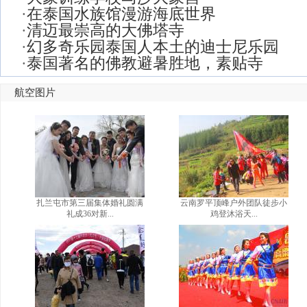
·
在泰国水族馆漫游海底世界
·
清迈最崇高的大佛塔寺
·
幻多奇乐园泰国人本土的迪士尼乐园
·
泰国著名的佛教避暑胜地，素贴寺
航空图片
扎兰屯市第三届集体婚礼圆满
云南罗平顶峰户外团队徒步小
礼成36对新...
鸡登沐浴天...