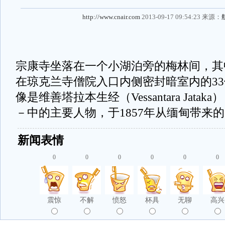
http://www.cnair.com
2013-09-17 09:54:23 来源：
宗康寺坐落在一个小湖泊旁的梅林间，其
在琼克兰寺僧院入口内侧密封暗室内的3
像是维善塔拉本生经（Vessantara Jata
－中的主要人物，于1857年从缅甸带来
新闻表情
0
0
0
0
0
0
震惊
不解
愤怒
杯具
无聊
高兴