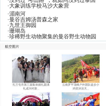
·
没到过“考山路”，就如同没到过泰国
·
大象训练学校马沙大象营
·
湄南河
·
曼谷吉姆汤普森之家
·
九世王御园
·
珊瑚岛
·
珍稀野生动物聚集的曼谷野生动物园
航空图片
扎兰屯市第三届集体婚礼圆满
云南罗平顶峰户外团队徒步小
礼成36对新...
鸡登沐浴天...