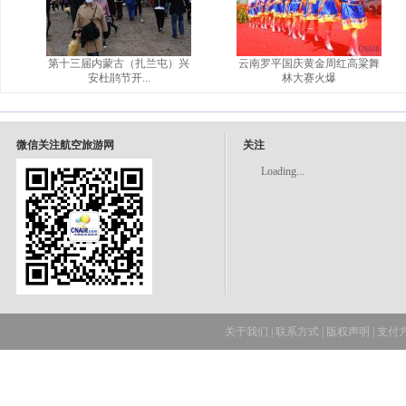
第十三届内蒙古（扎兰屯）兴
云南罗平国庆黄金周红高粱舞
安杜鹃节开...
林大赛火爆
微信关注航空旅游网
关注
Loading...
关于我们
|
联系方式
|
版权声明
|
支付