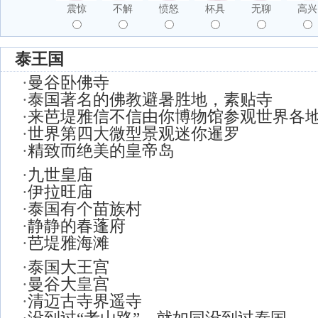
震惊
不解
愤怒
杯具
无聊
高兴
泰王国
·
曼谷卧佛寺
·
泰国著名的佛教避暑胜地，素贴寺
·
来芭堤雅信不信由你博物馆参观世界各
·
世界第四大微型景观迷你暹罗
·
精致而绝美的皇帝岛
·
九世皇庙
·
伊拉旺庙
·
泰国有个苗族村
·
静静的春蓬府
·
芭堤雅海滩
·
泰国大王宫
·
曼谷大皇宫
·
清迈古寺界遥寺