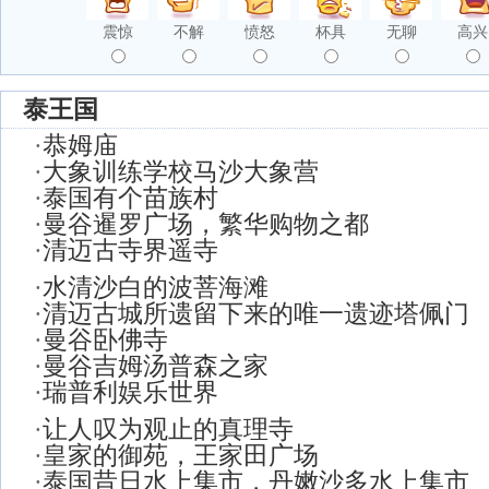
震惊
不解
愤怒
杯具
无聊
高兴
泰王国
·
恭姆庙
·
大象训练学校马沙大象营
·
泰国有个苗族村
·
曼谷暹罗广场，繁华购物之都
·
清迈古寺界遥寺
·
水清沙白的波菩海滩
·
清迈古城所遗留下来的唯一遗迹塔佩门
·
曼谷卧佛寺
·
曼谷吉姆汤普森之家
·
瑞普利娱乐世界
·
让人叹为观止的真理寺
·
皇家的御苑，王家田广场
·
泰国昔日水上集市，丹嫩沙多水上集市