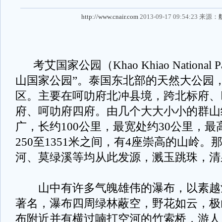
http://www.cnair.com
2013-09-17 09:54:23 来源：
考艾国家公园（Khao Khiao National
山国家公园”。泰国东北部的天然大公园
区。主要在呵叻府北冲县境，跨北标府、
府、呵叻府四府。由几个大大小小的群山
广，长约100公里，最宽处约30公里，
250至1351米之间，有4座崇高的山岭
河、莫绿溪等均从此发源，溅玉跳珠，清
山中有许多气魄雄伟的瀑布，以素越
著名，瀑布四周绿林蔽空，野花如云，极
布附近并有横过喃打空河的竹索桥，游人