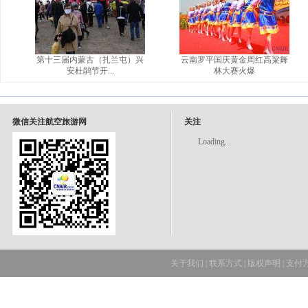
第十三届内蒙古（扎兰屯）兴
云南罗平国庆黄金周红高粱舞
安杜鹃节开...
林大赛火爆
微信关注航空旅游网
关注
Loading...
关于我们
|
联系方式
|
版权声明
|
支付