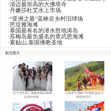
·
清迈最崇高的大佛塔寺
·
丹嫩莎杜艾水上市场
·
“亚洲之最”蓝峡谷乡村旧球场
·
芭堤雅海滩
·
泰国最有名的潜水胜地涛岛
·
苏梅岛最负盛名的查武恩海滩
·
素贴山,泰国佛教圣地
航空图片
扎兰屯市第三届集体婚礼圆满
云南罗平顶峰户外团队徒步小
礼成36对新...
鸡登沐浴天...