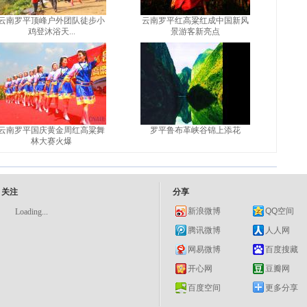
云南罗平顶峰户外团队徒步小
云南罗平红高粱红成中国新风
鸡登沐浴天...
景游客新亮点
云南罗平国庆黄金周红高粱舞
罗平鲁布革峡谷锦上添花
林大赛火爆
关注
分享
新浪微博
QQ空间
Loading...
腾讯微博
人人网
网易微博
百度搜藏
开心网
豆瓣网
百度空间
更多分享