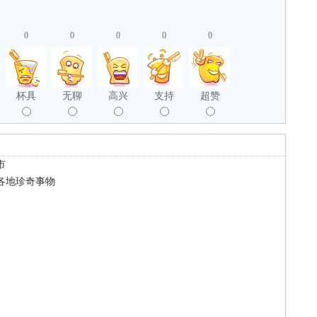
0
0
0
0
0
杯具
无聊
高兴
支持
超赞
市
各地珍奇事物