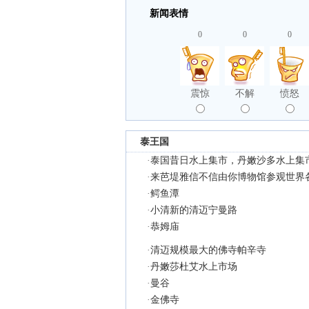
新闻表情
0
0
0
震惊
不解
愤怒
泰王国
·
泰国昔日水上集市，丹嫩沙多水上集
·
来芭堤雅信不信由你博物馆参观世界
·
鳄鱼潭
·
小清新的清迈宁曼路
·
恭姆庙
·
清迈规模最大的佛寺帕辛寺
·
丹嫩莎杜艾水上市场
·
曼谷
·
金佛寺