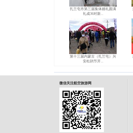
扎兰屯市第三届集体婚礼圆满
礼成36对新...
第十三届内蒙古（扎兰屯）兴
安杜鹃节开...
微信关注航空旅游网