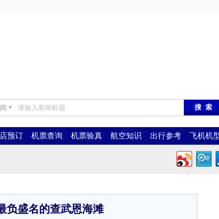
闻
▼
店预订
机票查询
机票验真
航空知识
出行参考
飞机机
最负盛名的查武恩海滩