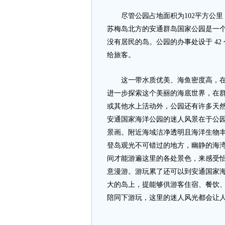
尽管公园占地面积为102平方公里，
苏梅岛北方的安通群岛国家公园是一
没有居民的岛。公园的办事处设于 42 个
给旅客。
这一带水质优美、海鱼密度高，在船
进一步探索这个美丽的海底世界，在群岛的
或其他水上活动外，公园还有许多天
安通国家海洋公园的迷人风景在于公
景画。附近海域洁净透明且海洋生物
登岛观光不可错过的地方，幽静的海
间才能游遍这里的各处景色，来感受
意漫游。游玩累了还可以到安通国家
大的岛上，提能够供游客住宿、餐饮
陪同下游玩，这里的迷人风光都会让