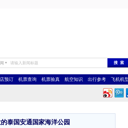
闻
▼
店预订
机票查询
机票验真
航空知识
出行参考
飞机机
大的泰国安通国家海洋公园