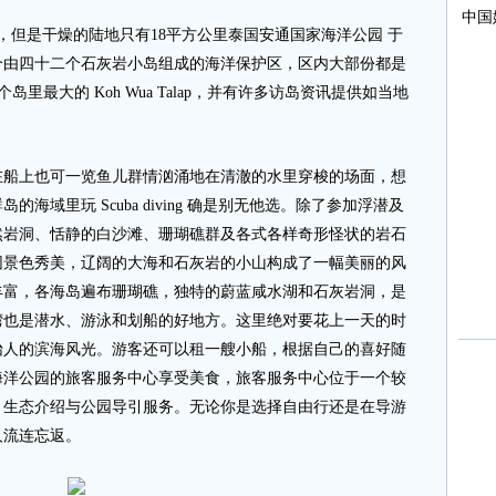
但是干燥的陆地只有18平方公里泰国安通国家海洋公园 于
个由四十二个石灰岩小岛组成的海洋保护区，区内大部份都是
岛里最大的 Koh Wua Talap，并有许多访岛资讯提供如当地
上也可一览鱼儿群情汹涌地在清澈的水里穿梭的场面，想
海域里玩 Scuba diving 确是别无他选。除了参加浮潜及
然岩洞、恬静的白沙滩、珊瑚礁群及各式各样奇形怪状的岩石
园景色秀美，辽阔的大海和石灰岩的小山构成了一幅美丽的风
丰富，各海岛遍布珊瑚礁，独特的蔚蓝咸水湖和石灰岩洞，是
湾也是潜水、游泳和划船的好地方。这里绝对要花上一天的时
怡人的滨海风光。游客还可以租一艘小船，根据自己的喜好随
海洋公园的旅客服务中心享受美食，旅客服务中心位于一个较
、生态介绍与公园导引服务。无论你是选择自由行还是在导游
人流连忘返。