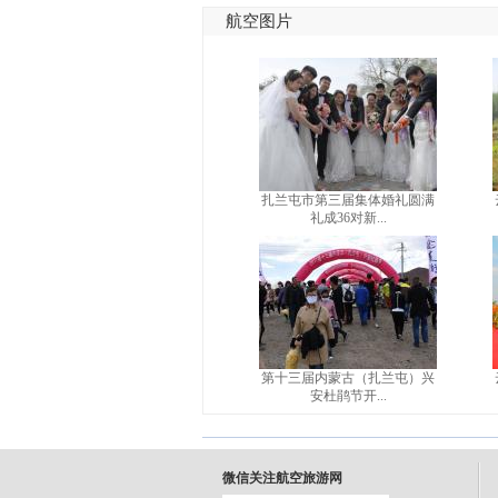
航空图片
扎兰屯市第三届集体婚礼圆满
礼成36对新...
第十三届内蒙古（扎兰屯）兴
安杜鹃节开...
微信关注航空旅游网