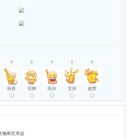
0
0
0
0
0
杯具
无聊
高兴
支持
超赞
文物和艺术品