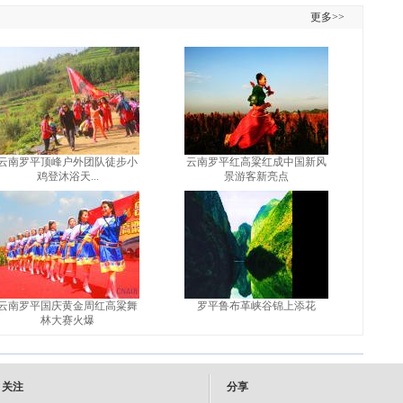
更多>>
云南罗平顶峰户外团队徒步小
云南罗平红高粱红成中国新风
鸡登沐浴天...
景游客新亮点
云南罗平国庆黄金周红高粱舞
罗平鲁布革峡谷锦上添花
林大赛火爆
关注
分享