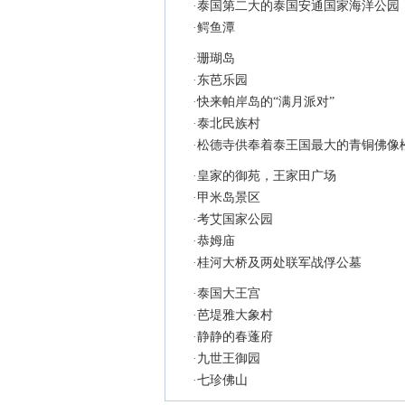
·
泰国第二大的泰国安通国家海洋公园
·
鳄鱼潭
·
珊瑚岛
·
东芭乐园
·
快来帕岸岛的“满月派对”
·
泰北民族村
·
松德寺供奉着泰王国最大的青铜佛像
·
皇家的御苑，王家田广场
·
甲米岛景区
·
考艾国家公园
·
恭姆庙
·
桂河大桥及两处联军战俘公墓
·
泰国大王宫
·
芭堤雅大象村
·
静静的春蓬府
·
九世王御园
·
七珍佛山