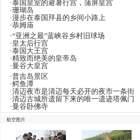
·
泰国皇室的避暑行宫，蒲屏皇宫
·
珊瑚岛
·
漫步在泰国拜县的乡间小路上
·
恭姆庙
·
“亚洲之最”蓝峡谷乡村旧球场
·
皇太后行宫
·
泰国大王宫
·
精致而绝美的皇帝岛
·
曼谷大皇宫
·
普吉岛景区
·
鳄鱼潭
·
清迈夜市是清迈每天必开的夜市一条街
·
清迈古城所遗留下来的唯一遗迹塔佩门
·
曼谷卧佛寺
航空图片