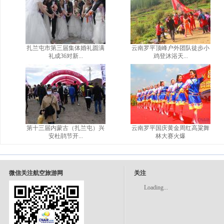
扎兰屯市第三届集体婚礼圆满
云南罗平顶峰户外团队徒步小
礼成36对新...
鸡登沐浴天...
第十三届内蒙古（扎兰屯）兴
云南罗平国庆黄金周红高粱舞
安杜鹃节开...
林大赛火爆
微信关注航空旅游网
关注
Loading...