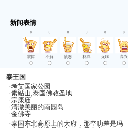
新闻表情
0
0
0
0
0
0
震惊
不解
愤怒
杯具
无聊
高兴
泰王国
·
考艾国家公园
·
素贴山,泰国佛教圣地
·
宗康庙
·
清澈美丽的南园岛
·
金佛寺
·
泰国东北高原上的大府，那空叻差是玛