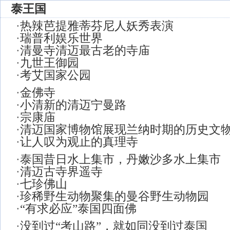
泰王国
·
热辣芭提雅蒂芬尼人妖秀表演
·
瑞普利娱乐世界
·
清曼寺清迈最古老的寺庙
·
九世王御园
·
考艾国家公园
·
金佛寺
·
小清新的清迈宁曼路
·
宗康庙
·
清迈国家博物馆展现兰纳时期的历史文
·
让人叹为观止的真理寺
·
泰国昔日水上集市，丹嫩沙多水上集市
·
清迈古寺界遥寺
·
七珍佛山
·
珍稀野生动物聚集的曼谷野生动物园
·
“有求必应”泰国四面佛
·
没到过“考山路”，就如同没到过泰国