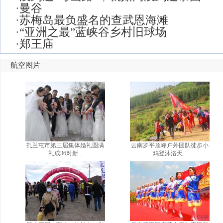
·
曼谷
·
苏梅岛最负盛名的查武恩海滩
·
“亚洲之最”蓝峡谷乡村旧球场
·
郑王庙
航空图片
扎兰屯市第三届集体婚礼圆满
云南罗平顶峰户外团队徒步小
礼成36对新...
鸡登沐浴天...