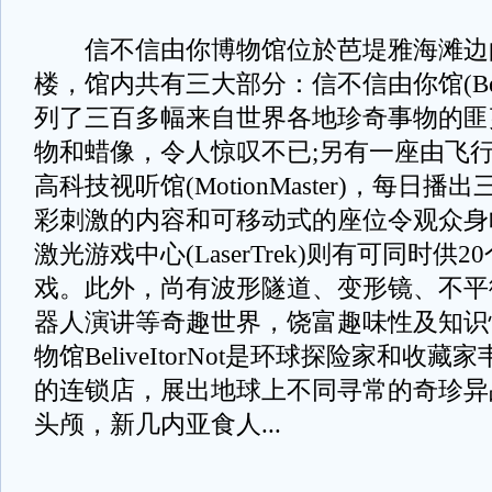
信不信由你博物馆位於芭堤雅海滩边
楼，馆内共有三大部分：信不信由你馆(Believ
列了三百多幅来自世界各地珍奇事物的匪
物和蜡像，令人惊叹不已;另有一座由飞
高科技视听馆(MotionMaster)，每日
彩刺激的内容和可移动式的座位令观众身
激光游戏中心(LaserTrek)则有可同时供
戏。此外，尚有波形隧道、变形镜、不平
器人演讲等奇趣世界，饶富趣味性及知识
物馆BeliveItorNot是环球探险家和收
的连锁店，展出地球上不同寻常的奇珍异
头颅，新几内亚食人...