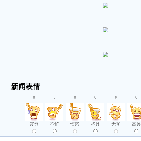
新闻表情
0
0
0
0
0
0
震惊
不解
愤怒
杯具
无聊
高兴